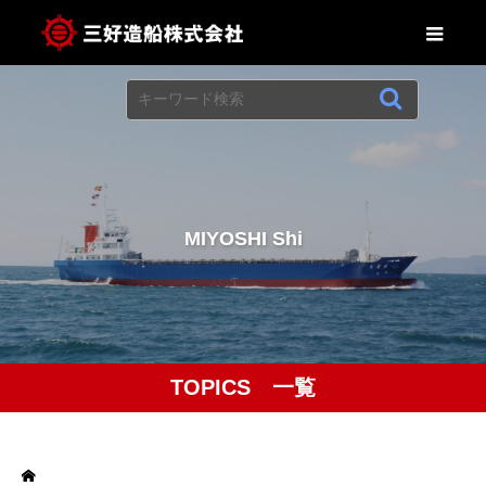
M
I
Y
O
S
H
I
S
h
i
p
b
TOPICS 一覧