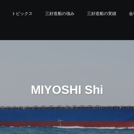
トピックス
三好造船の強み
三好造船の実績
会
M
I
Y
O
S
H
I
S
h
i
p
b
u
i
l