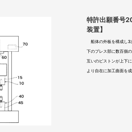
特許出願番号20
装置】
船体の外板を構成し3
下のプレス部に数百個の
互いのピストンが上下に
より自在に加工曲面を成