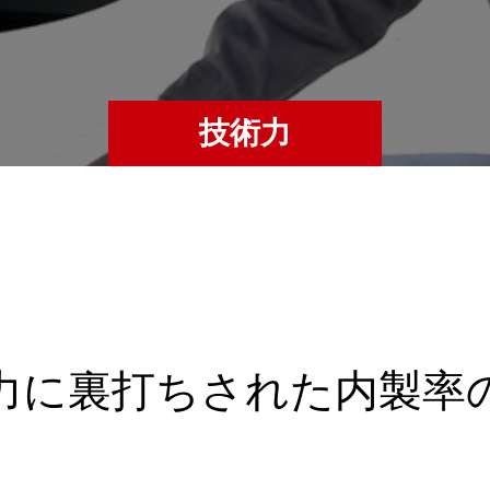
技術力
力に裏打ちされた内製率