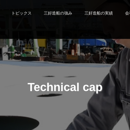
トピックス
三好造船の強み
三好造船の実績
会
T
e
c
h
n
i
c
a
l
c
a
p
a
b
i
l