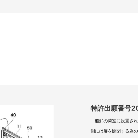
特許出願番号201
船舶の荷室に設置され
側には扉を開閉する為の