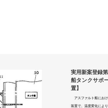
実用新案登録第3
船タンクサポ
置】
アスファルト船におけ
装置で、温度変化により