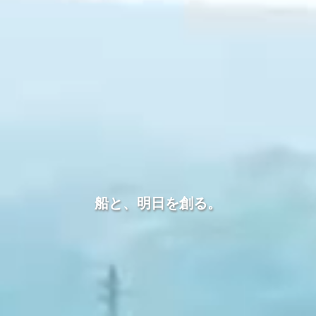
船
と
、
明
日
を
創
る
。