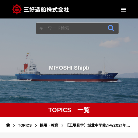
M
I
Y
O
S
H
I
S
h
i
p
b
u
i
l
TOPICS 一覧
TOPICS
採用・教育
【工場見学】城北中学校から2021年度工場見学を受入れ