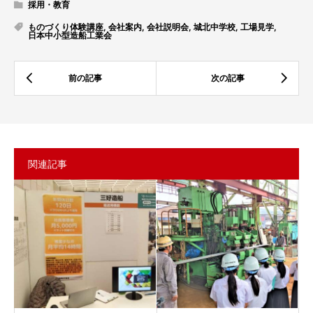
採用・教育
ものづくり体験講座
,
会社案内
,
会社説明会
,
城北中学校
,
工場見学
,
日本中小型造船工業会
関連記事