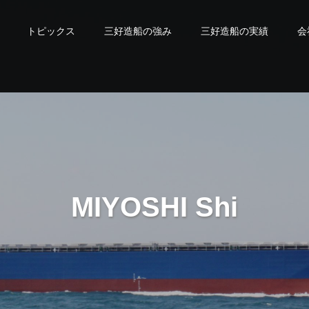
トピックス
三好造船の強み
三好造船の実績
会
M
I
Y
O
S
H
I
S
h
i
p
b
u
i