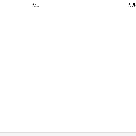
た。
カル