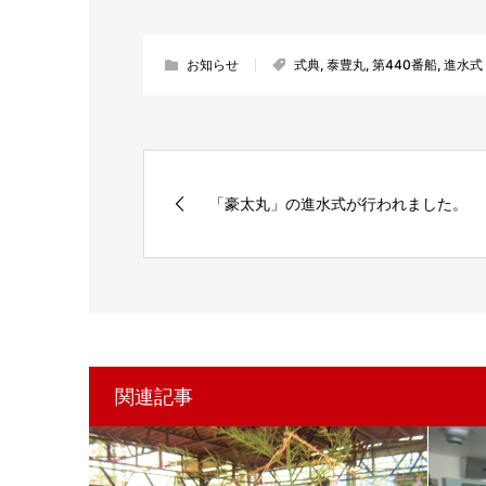
お知らせ
式典
,
泰豊丸
,
第440番船
,
進水式
「豪太丸」の進水式が行われました。
関連記事