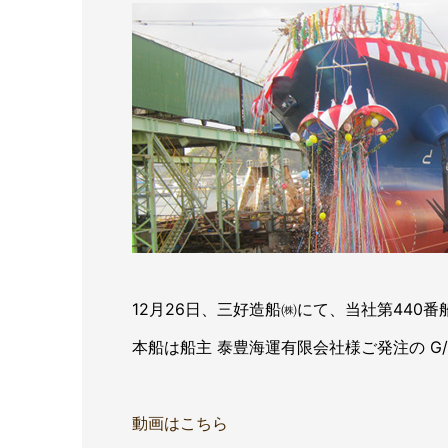
12月26日、三好造船㈱にて、当社第440
本船は船主 泰豊海運有限会社様ご発注の G/T 4
動画はこちら