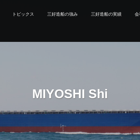
トピックス
三好造船の強み
三好造船の実績
会
M
I
Y
O
S
H
I
S
h
i
p
b
u
i
l