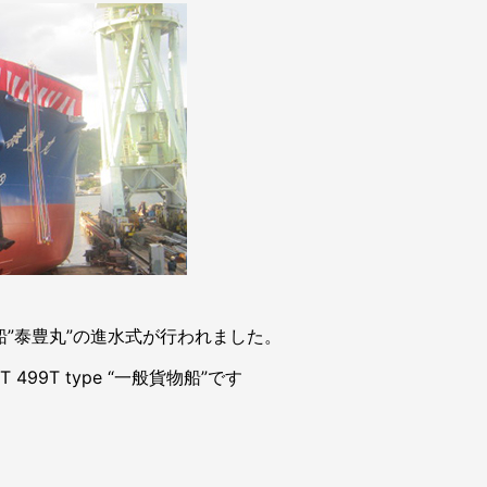
番船”泰豊丸”の進水式が行われました。
99T type “一般貨物船”です