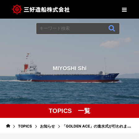
M
I
Y
O
S
H
I
S
h
i
p
b
u
TOPICS 一覧
TOPICS
お知らせ
「GOLDEN ACE」の進水式が行われました。