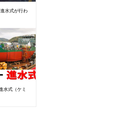
」の進水式が行わ
進水式（ケミ