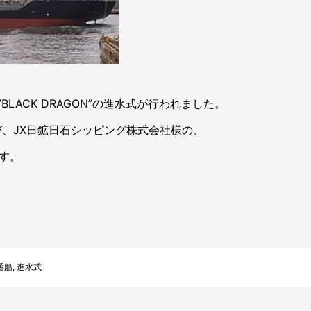
BLACK DRAGON”の進水式が行われました。
び、JX日鉱日石シッピング株式会社様の、
です。
番船
,
進水式