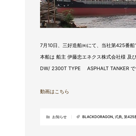
7月10日、三好造船㈱にて、当社第425番船”
本船は 船主 伊藤忠エネクス株式会社様 及
DW/ 2300T TYPE ASPHALT TANKER 
動画はこちら
お知らせ
BLACKDORAGON
,
式典
,
第425