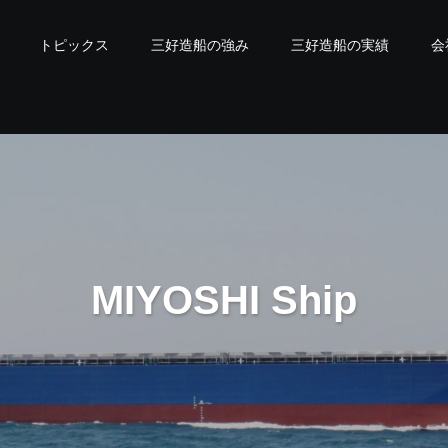
トピックス
三好造船の強み
三好造船の実績
会
M
I
Y
O
S
H
I
S
h
i
p
b
u
i
l