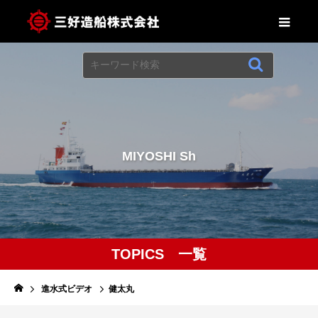
M
I
Y
O
S
H
I
S
h
i
TOPICS 一覧
進水式ビデオ
健太丸