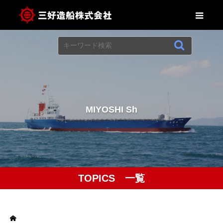
M
I
Y
O
S
H
I
S
h
i
TOPICS 一覧