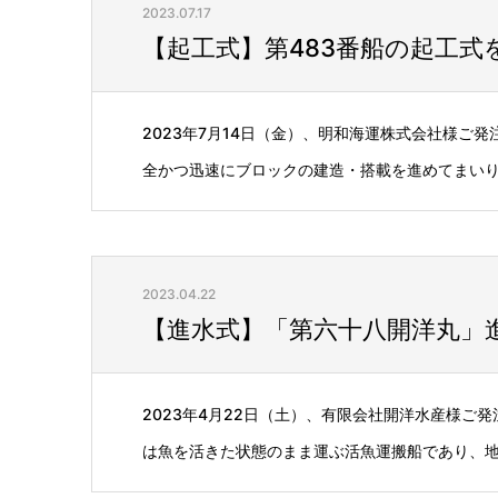
2023.07.17
【起工式】第483番船の起工式
2023年7月14日（金）、明和海運株式会社様ご
全かつ迅速にブロックの建造・搭載を進めてまい
2023.04.22
【進水式】「第六十八開洋丸」進水
2023年4月22日（土）、有限会社開洋水産様ご
は魚を活きた状態のまま運ぶ活魚運搬船であり、地元