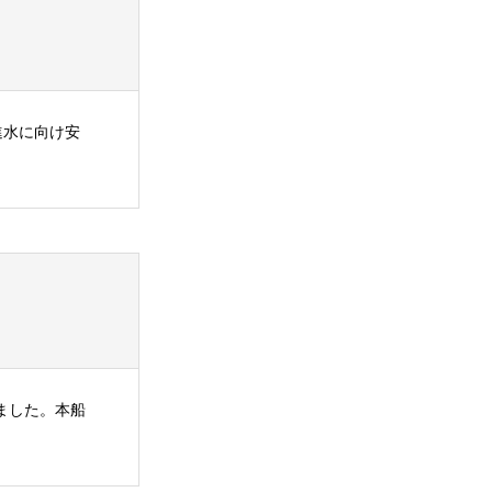
進水に向け安
ました。本船