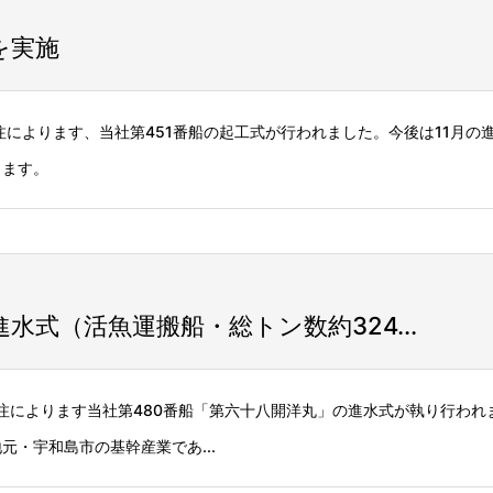
を実施
発注によります、当社第451番船の起工式が行われました。今後は11月の
ります。
式（活魚運搬船・総トン数約324...
発注によります当社第480番船「第六十八開洋丸」の進水式が執り行われ
・宇和島市の基幹産業であ...