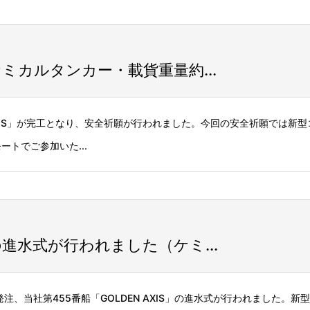
（ケミカルタンカー・載貨重量約...
N AXIS」が完工となり、安全祈願が行われました。今回の安全祈願では新
トでご参加いた...
」の進水式が行われました（ケミ...
A.様ご発注、当社第455番船「GOLDEN AXIS」の進水式が行われました。