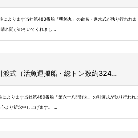
ご発注によります当社第483番船「明悠丸」の命名・進水式が執り行われ
れ間がのぞいてくれまし...
式（活魚運搬船・総トン数約324...
発注によります当社第480番船「第六十八開洋丸」の引渡式が執り行われ
より祈念申し上げます。 ...