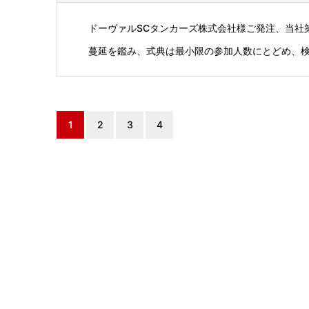
ドーヴァルSCタンカーズ株式会社様ご発注、当社第4
蔓延を鑑み、式典は最小限の参加人数にとどめ、検温
1
2
3
4