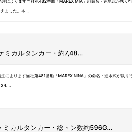
E様ご発注によります当社第482番船「MAREX MIA」の命名・進水式が執り
ました。本...
ケミカルタンカー・約7,48...
E様ご発注によります当社第481番船「MAREX NINA」の命名・進水式が執
....
ミカルタンカー・総トン数約596G...