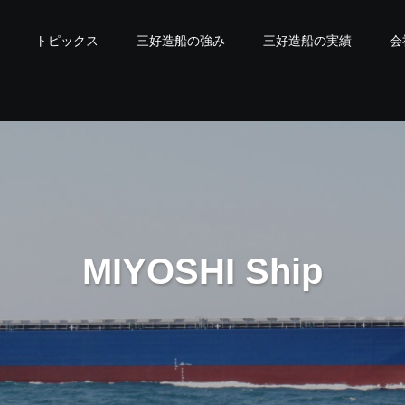
トピックス
三好造船の強み
三好造船の実績
会
M
I
Y
O
S
H
I
S
h
i
p
b
u
i
l