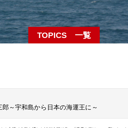
TOPICS 一覧
亀三郎～宇和島から日本の海運王に～