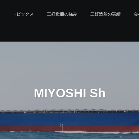
トピックス
三好造船の強み
三好造船の実績
会
M
I
Y
O
S
H
I
S
h
i
p
b
u