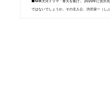
■NHK大河ドラマ「青天を衝け」 2020年に吉
ではないでしょうか。その主人公、渋沢栄一（しぶさ