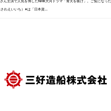
沢亮さん主演で人気を博したNHK大河ドラマ「青天を衝け」。ご覧になっ
わえいいち）※は「日本資...