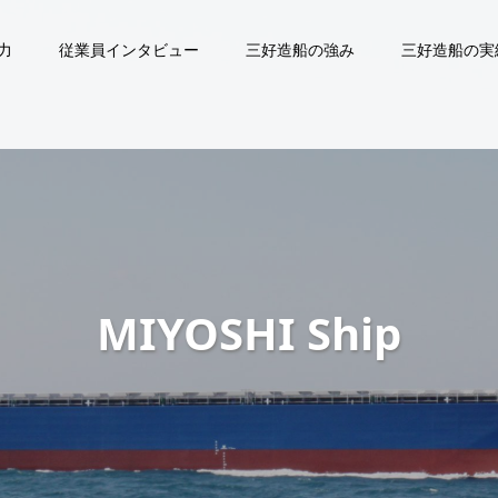
力
従業員インタビュー
三好造船の強み
三好造船の実
M
I
Y
O
S
H
I
S
h
i
p
b
u
i
l