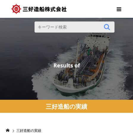
R
e
s
u
l
t
s
o
f
M
i
三好造船の実績
三好造船の実績