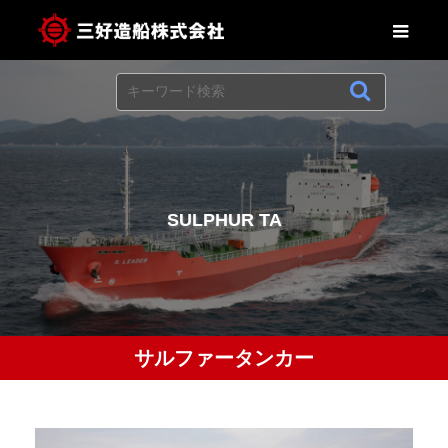
S
U
L
P
H
U
R
T
A
N
K
サルファータンカー