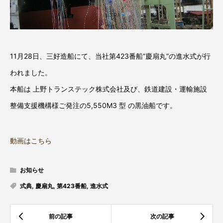
11月28日、三好造船にて、当社第423番船”慶扇丸”の進水式が行
われました。
本船は 上野トランステック株式会社及び、鉄道建設・運輸施設
整備支援機構様ご発注の5,550M3 型 の黒油船です。
動画はこちら
お知らせ
式典
,
慶扇丸
,
第423番船
,
進水式