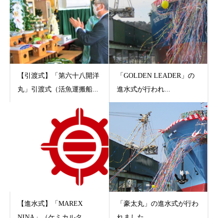
【引渡式】「第六十八開洋
「GOLDEN LEADER」の
丸」引渡式（活魚運搬船...
進水式が行われ...
【進水式】「MAREX
「豪太丸」の進水式が行わ
NINA」（ケミカルタ...
れました。