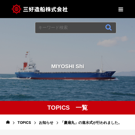
M
I
Y
O
S
H
I
S
h
i
p
b
u
TOPICS 一覧
TOPICS
お知らせ
「慶扇丸」の進水式が行われました。