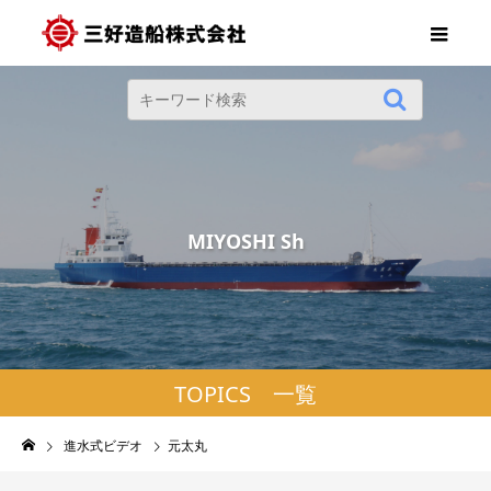
M
I
Y
O
S
H
I
S
h
i
TOPICS 一覧
進水式ビデオ
元太丸