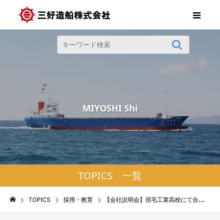
M
I
Y
O
S
H
I
S
h
i
p
b
TOPICS 一覧
TOPICS
採用・教育
【会社説明会】宿毛工業高校にて合同会社説明会に参加